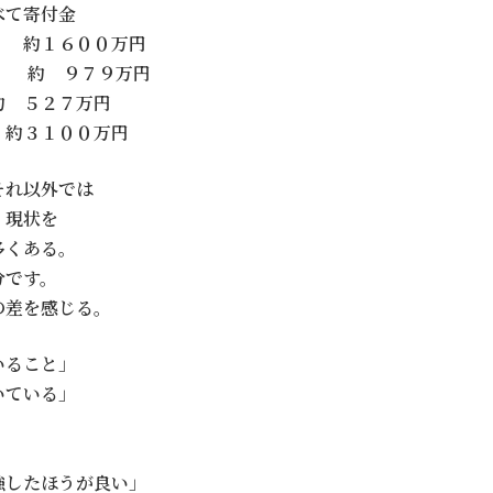
べて寄付金
約１６００万円
約 ９７９万円
 ５２７万円
約３１００万円
それ以外では
、現状を
多くある。
分です。
の差を感じる。
いること」
いている」
」
強したほうが良い」