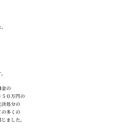
。
た。
す。
舞金の
り５０万円の
先決処分の
ての多くの
感じました。