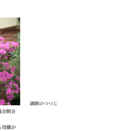
満開のつつじ
議会開会
る役職が