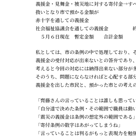
義援金・見舞金・被災地に対する寄付金→す
扱いとなり市で預かる金額が 
赤十字を通しての義援金 
社会福祉協議会を通しての義援金 約
５月６日現在 暫定金額 合計金額 
私としては、市の条例の中で処理しており、
義援金の受付対応が出来ないとの答弁であり
考えると今回の対応には納得出来ない部分が
そのうち、問題にならなければと心配する部
義援金を出した市民と、預かった市との考え
「齊藤さんの言っていることは誰しも思って
「自分達で決めた条例・その範囲で職員は動
「震災の義援金は条例の想定外の範囲である
「寄付条例の数字はあがってしまうね」
「言っていることは判るがもっと表現力を勉