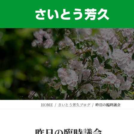
コ
ナ
ン
ビ
テ
ゲ
ン
ー
ツ
シ
へ
ョ
ス
ン
キ
に
ッ
移
プ
動
HOME
さいとう芳久ブログ
昨日の臨時議会
昨日の臨時議会