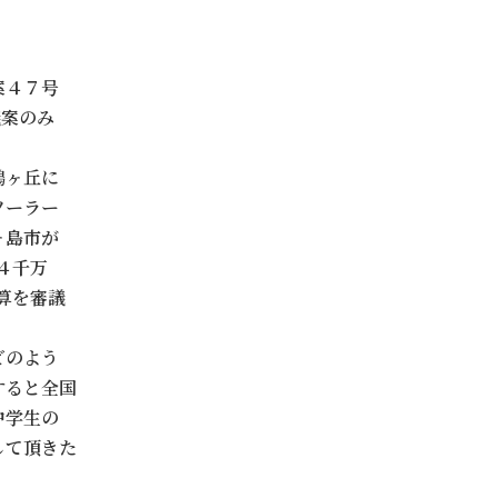
案４７号
議案のみ
鶴ヶ丘に
ソーラー
ヶ島市が
４千万
算を審議
どのよう
すると全国
中学生の
して頂きた