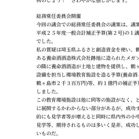
何のしょう？ さわやかな感じがします。
総務常任委員会開催
今回の議会での総務常任委員会の議案は、議
平成２５年度一般会計補正予算(第２号)の１
でした。
私の質疑は埼玉県ふるさと創造資金を使い、
ある養命酒酒造株式会社跡地に造られたメガ
の隣に養命酒酒造が土地と建物を提供し、鶴
設備を担当し環境教育施設を造る予算(養命酒
鶴ヶ島市２千３百万円)等、約１億円の補正予
しました。
この教育環境施設は他に同等の施設がなく、
に展開するかわからない部分があるが、成功
的にも見学者等が増えると同時に県内外の小
見学等、期待されるものは多いく是非、成功
いものだ。