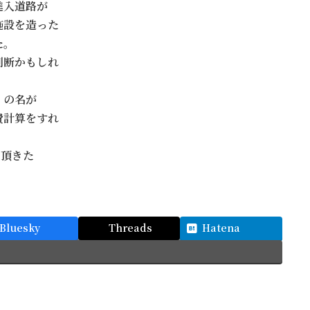
進入道路が
施設を造った
た。
判断かもしれ
」の名が
費計算をすれ
て頂きた
Bluesky
Threads
Hatena