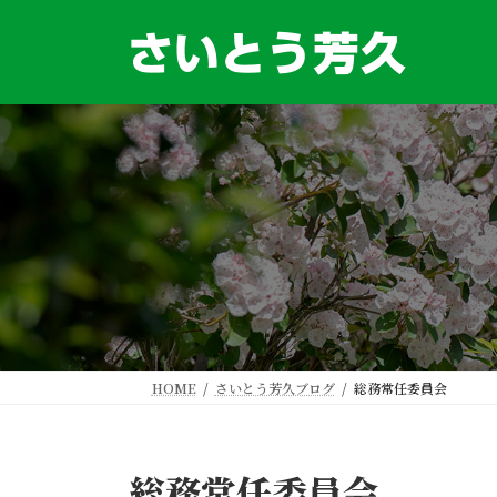
コ
ナ
ン
ビ
テ
ゲ
ン
ー
ツ
シ
へ
ョ
ス
ン
キ
に
ッ
移
プ
動
HOME
さいとう芳久ブログ
総務常任委員会
総務常任委員会