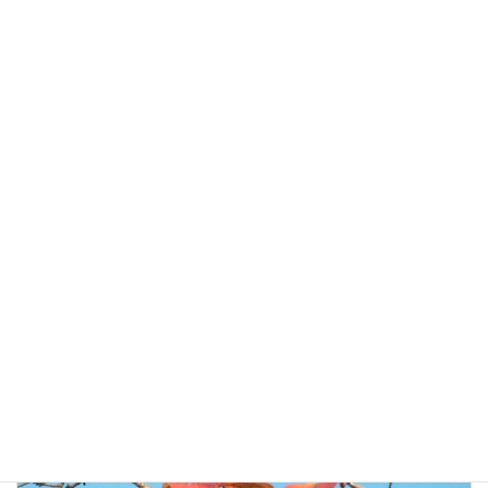
Threads
Hatena
LINE
Copy
さいとう芳久ブログ
カテゴリー
前の記事
さびしい月末
2009年11月30日
次の記事