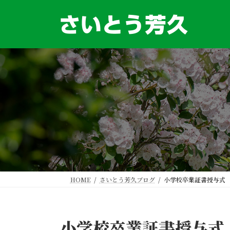
コ
ナ
ン
ビ
テ
ゲ
ン
ー
ツ
シ
へ
ョ
ス
ン
キ
に
ッ
移
プ
動
HOME
さいとう芳久ブログ
小学校卒業証書授与式
小学校卒業証書授与式