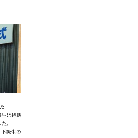
た。
級生は待機
した。
、下級生の