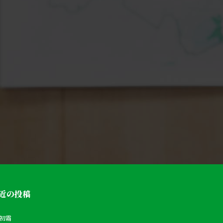
近の投稿
初霜