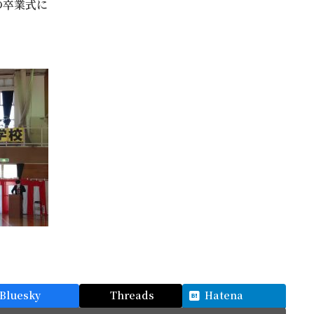
の卒業式に
。
Bluesky
Threads
Hatena