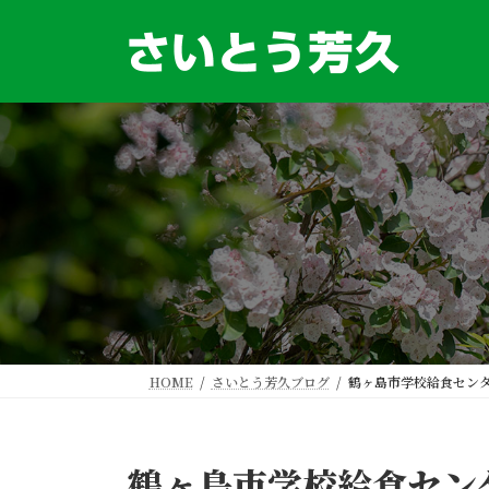
コ
ナ
ン
ビ
テ
ゲ
ン
ー
ツ
シ
へ
ョ
ス
ン
キ
に
ッ
移
プ
動
HOME
さいとう芳久ブログ
鶴ヶ島市学校給食セン
鶴ヶ島市学校給食セン