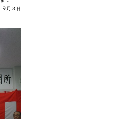
期まで
、９月３日
た