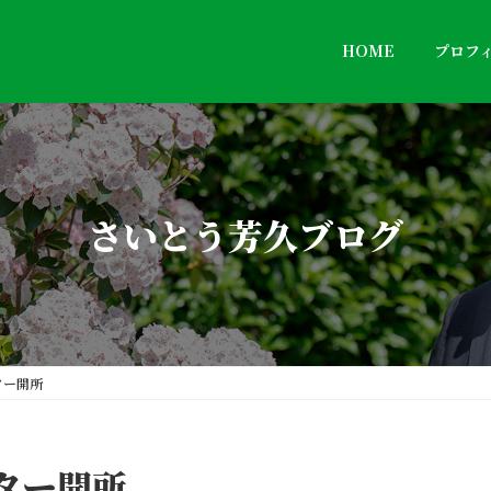
HOME
プロフ
さいとう芳久ブログ
ター開所
ター開所