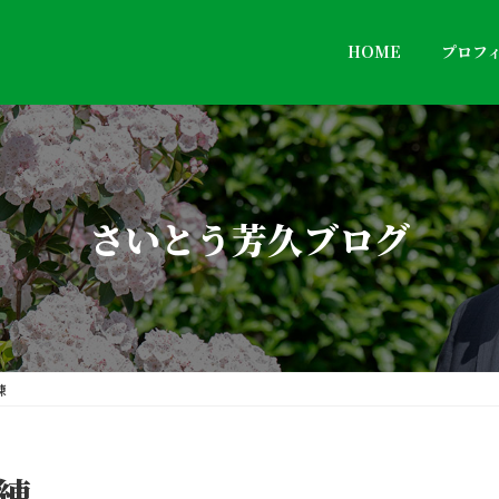
HOME
プロフ
さいとう芳久ブログ
練
練