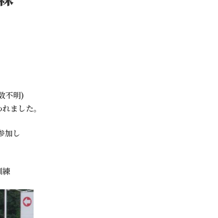
数不明)
われました。
参加し
訓練