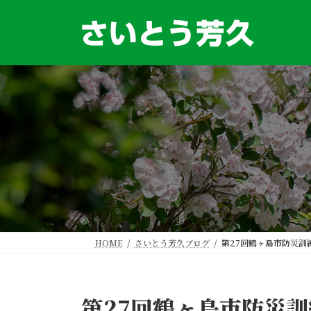
コ
ナ
ン
ビ
テ
ゲ
ン
ー
ツ
シ
へ
ョ
ス
ン
キ
に
ッ
移
プ
動
HOME
さいとう芳久ブログ
第27回鶴ヶ島市防災訓
第27回鶴ヶ島市防災訓